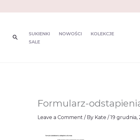
Skip
to
content
SUKIENKI
NOWOŚCI
KOLEKCJE
Search
SALE
Formularz-odstapien
Leave a Comment
/ By
Kate
/
19 grudnia,