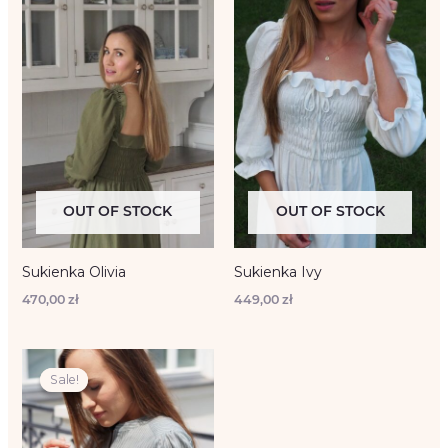
OUT OF STOCK
OUT OF STOCK
Sukienka Olivia
Sukienka Ivy
470,00
zł
449,00
zł
Original
Current
price
price
Sale!
Sale!
was:
is:
349,00 zł.
219,00 zł.