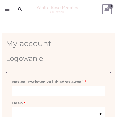
Skip
Wymagane
Wymagane
Search
to
content
My account
Logowanie
Nazwa użytkownika lub adres e-mail
*
Hasło
*